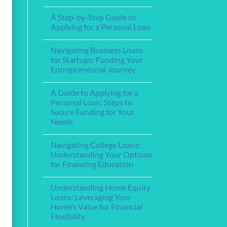
Step-
Financial
No
by-
Support
Comments
Step
A Step-by-Step Guide to
for
on
Guide
Service
The
Applying for a Personal Loan
Members
Best
and
Home
No
Veterans
Loan
Comments
Navigating Business Loans
Lenders
on
for
A
for Startups: Funding Your
Your
Step-
Entrepreneurial Journey
Mortgage
by-
Needs
Step
No
Guide
Comments
to
A Guide to Applying for a
on
Applying
Navigating
Personal Loan: Steps to
for
Business
a
Secure Funding for Your
Loans
Personal
for
Needs
Loan
Startups:
Funding
No
Your
Comments
Navigating College Loans:
on
Entrepreneurial
A
Journey
Understanding Your Options
Guide
for Financing Education
to
Applying
No
for
Comments
a
Understanding Home Equity
on
Personal
Navigating
Loans: Leveraging Your
Loan:
College
Steps
Home’s Value for Financial
Loans:
to
Understanding
Flexibility
Secure
Your
Funding
Options
No