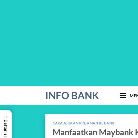
Skip
INFO BANK
ME
to
content
→
Daftar isi
CARA AJUKAN PINJAMAN KE BANK
Manfaatkan Maybank K