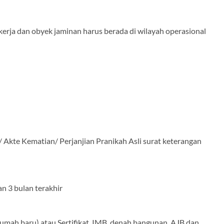
kerja dan obyek jaminan harus berada di wilayah operasional
 Akte Kematian/ Perjanjian Pranikah Asli surat keterangan
n 3 bulan terakhir
mah baru) atau Sertifikat, IMB, denah bangunan, AJB dan