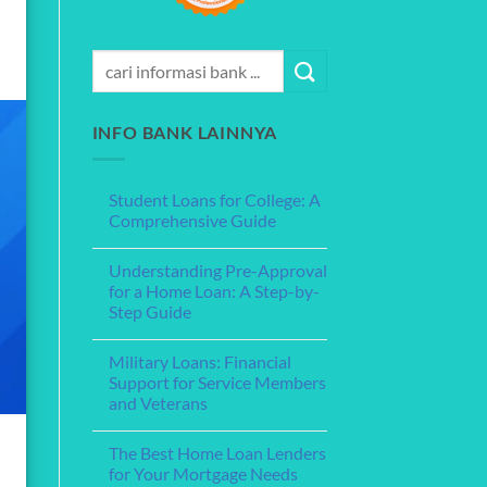
INFO BANK LAINNYA
Student Loans for College: A
Comprehensive Guide
No
Comments
Understanding Pre-Approval
on
Student
for a Home Loan: A Step-by-
Loans
Step Guide
for
College:
No
A
Comments
Comprehensive
Military Loans: Financial
on
Guide
Understanding
Support for Service Members
Pre-
and Veterans
Approval
for
No
a
Comments
Home
The Best Home Loan Lenders
on
Loan:
Military
for Your Mortgage Needs
A
Loans: