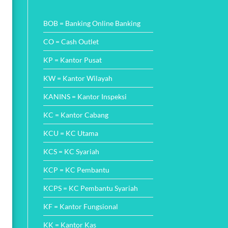
Wajah
Comments
Perbankan
on
di
Cara
BOB = Banking Online Banking
Indonesia
Mudah
dengan
Cek
Inovasi
Angsuran
CO = Cash Outlet
SMS
Finance
KP = Kantor Pusat
dan
Metode
Pembayarannya
KW = Kantor Wilayah
KANINS = Kantor Inspeksi
KC = Kantor Cabang
KCU = KC Utama
KCS = KC Syariah
KCP = KC Pembantu
KCPS = KC Pembantu Syariah
KF = Kantor Fungsional
KK = Kantor Kas