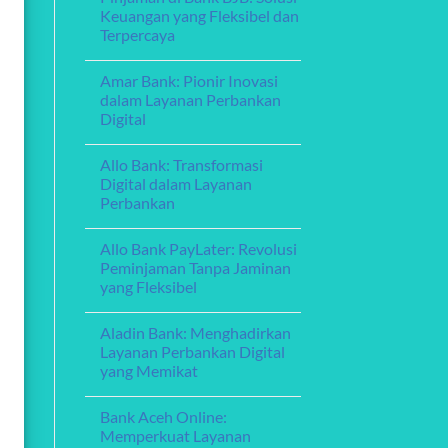
Exploring
Guide
Keuangan yang Fleksibel dan
Debt
Terpercaya
Consolidation
Loans:
No
A
Comments
Guide
Amar Bank: Pionir Inovasi
on
to
Pinjaman
dalam Layanan Perbankan
Managing
di
Your
Digital
Bank
Finances
BJB:
No
Solusi
Comments
Keuangan
Allo Bank: Transformasi
on
yang
Amar
Digital dalam Layanan
Fleksibel
Bank:
dan
Perbankan
Pionir
Terpercaya
Inovasi
No
dalam
Comments
Layanan
Allo Bank PayLater: Revolusi
on
Perbankan
Allo
Peminjaman Tanpa Jaminan
Digital
Bank:
yang Fleksibel
Transformasi
Digital
No
dalam
Comments
Layanan
Aladin Bank: Menghadirkan
on
Perbankan
Allo
Layanan Perbankan Digital
Bank
yang Memikat
PayLater:
Revolusi
No
Peminjaman
Comments
Tanpa
Bank Aceh Online:
on
Jaminan
Aladin
Memperkuat Layanan
yang
Bank: