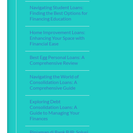
for
for
Comments
Your
Navigating Student Loans:
on
Financing
Needs
Understanding
Education
Finding the Best Options for
Home
Financing Education
Equity
Loans:
No
Leveraging
Comments
Your
Home Improvement Loans:
on
Home’s
Navigating
Enhancing Your Space with
Value
Student
for
Financial Ease
Loans:
Financial
Finding
Flexibility
No
the
Comments
Best
Best Egg Personal Loans: A
on
Options
Home
Comprehensive Review
for
Improvement
Financing
Loans:
No
Education
Enhancing
Comments
Navigating the World of
Your
on
Space
Best
Consolidation Loans: A
with
Egg
Comprehensive Guide
Financial
Personal
Ease
Loans:
No
A
Comments
Comprehensive
Exploring Debt
on
Review
Navigating
Consolidation Loans: A
the
Guide to Managing Your
World
of
Finances
Consolidation
Loans:
No
A
Comments
Pinjaman di Bank BJB: Solusi
on
Comprehensive