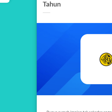
Tahun
Punya rumah impian tak sekedar anga