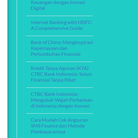
Fleksibel
Keuangan dengan Inovasi
Menghadirkan
Layanan
Digital
Perbankan
Digital
No
yang
Comments
Internet Banking with HDFC:
on
Memikat
Bank
A Comprehensive Guide
Aceh
Online:
No
Memperkuat
Comments
Bank of China: Menginspirasi
Layanan
on
Keuangan
Internet
Kepercayaan dan
dengan
Banking
Pertumbuhan Finansial
Inovasi
with
Digital
HDFC:
No
A
Comments
Comprehensive
Kredit Tanpa Agunan (KTA)
on
Guide
Bank
CTBC Bank Indonesia: Solusi
of
Finansial Tanpa Ribet
China:
Menginspirasi
No
Kepercayaan
Comments
dan
CTBC Bank Indonesia:
on
Pertumbuhan
Kredit
Mengubah Wajah Perbankan
Finansial
Tanpa
di Indonesia dengan Inovasi
Agunan
(KTA)
No
CTBC
Comments
Bank
Cara Mudah Cek Angsuran
on
Indonesia:
CTBC
SMS Finance dan Metode
Solusi
Bank
Finansial
Pembayarannya
Indonesia:
Tanpa
Mengubah
Ribet
No