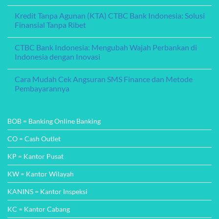
with
No
dengan
HDFC:
Comments
Inovasi
Kredit Tanpa Agunan (KTA) CTBC Bank Indonesia: Solusi
A
on
Digital
Comprehensive
Bank
Finansial Tanpa Ribet
Guide
of
China:
No
Menginspirasi
Comments
CTBC Bank Indonesia: Mengubah Wajah Perbankan di
Kepercayaan
on
dan
Kredit
Indonesia dengan Inovasi
Pertumbuhan
Tanpa
Finansial
Agunan
No
(KTA)
Comments
Cara Mudah Cek Angsuran SMS Finance dan Metode
CTBC
on
Bank
CTBC
Pembayarannya
Indonesia:
Bank
Solusi
Indonesia:
No
Finansial
Mengubah
Comments
Tanpa
Wajah
on
Ribet
Perbankan
Cara
BOB = Banking Online Banking
di
Mudah
Indonesia
Cek
dengan
Angsuran
CO = Cash Outlet
Inovasi
SMS
Finance
KP = Kantor Pusat
dan
Metode
Pembayarannya
KW = Kantor Wilayah
KANINS = Kantor Inspeksi
KC = Kantor Cabang