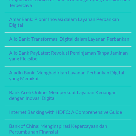
Loans:
Exploring
Terpercaya
A
Debt
Comprehensive
Consolidation
No
Guide
Loans:
Comments
Amar Bank: Pionir Inovasi dalam Layanan Perbankan
A
on
Guide
Pinjaman
Digital
to
di
Managing
Bank
No
Your
BJB:
Comments
Allo Bank: Transformasi Digital dalam Layanan Perbankan
Finances
Solusi
on
Keuangan
Amar
No
yang
Bank:
Comments
Fleksibel
Pionir
Allo Bank PayLater: Revolusi Peminjaman Tanpa Jaminan
on
dan
Inovasi
Allo
yang Fleksibel
Terpercaya
dalam
Bank:
Layanan
Transformasi
No
Perbankan
Digital
Comments
Digital
Aladin Bank: Menghadirkan Layanan Perbankan Digital
dalam
on
Layanan
Allo
yang Memikat
Perbankan
Bank
PayLater:
No
Revolusi
Comments
Bank Aceh Online: Memperkuat Layanan Keuangan
Peminjaman
on
Tanpa
Aladin
dengan Inovasi Digital
Jaminan
Bank:
yang
Menghadirkan
No
Fleksibel
Layanan
Comments
Internet Banking with HDFC: A Comprehensive Guide
Perbankan
on
Digital
Bank
No
yang
Aceh
Comments
Memikat
Online:
Bank of China: Menginspirasi Kepercayaan dan
on
Memperkuat
Internet
Pertumbuhan Finansial
Layanan
Banking
Keuangan