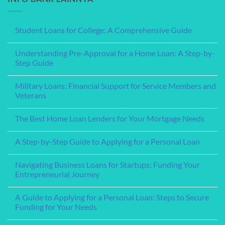
Student Loans for College: A Comprehensive Guide
No
Comments
Understanding Pre-Approval for a Home Loan: A Step-by-
on
Student
Step Guide
Loans
for
No
College:
Comments
Military Loans: Financial Support for Service Members and
A
on
Comprehensive
Understanding
Veterans
Guide
Pre-
Approval
No
for
Comments
The Best Home Loan Lenders for Your Mortgage Needs
a
on
Home
Military
No
Loan:
Loans:
Comments
A
Financial
A Step-by-Step Guide to Applying for a Personal Loan
on
Step-
Support
The
by-
for
No
Best
Step
Service
Comments
Home
Navigating Business Loans for Startups: Funding Your
Guide
Members
on
Loan
and
A
Entrepreneurial Journey
Lenders
Veterans
Step-
for
by-
No
Your
Step
Comments
Mortgage
A Guide to Applying for a Personal Loan: Steps to Secure
Guide
on
Needs
to
Navigating
Funding for Your Needs
Applying
Business
for
Loans
No
a
for
Comments