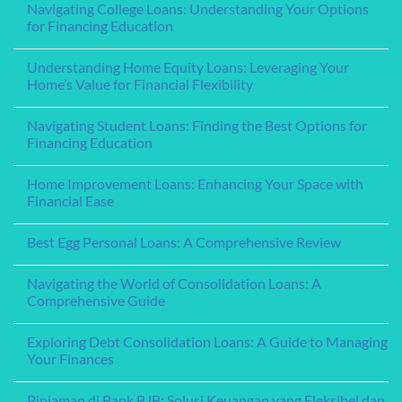
Navigating College Loans: Understanding Your Options
Personal
Startups:
on
Loan
Funding
A
for Financing Education
Your
Guide
Entrepreneurial
to
No
Journey
Applying
Comments
Understanding Home Equity Loans: Leveraging Your
for
on
a
Navigating
Home’s Value for Financial Flexibility
Personal
College
Loan:
Loans:
No
Steps
Understanding
Comments
Navigating Student Loans: Finding the Best Options for
to
Your
on
Secure
Options
Understanding
Financing Education
Funding
for
Home
for
Financing
Equity
No
Your
Education
Loans:
Comments
Home Improvement Loans: Enhancing Your Space with
Needs
Leveraging
on
Your
Navigating
Financial Ease
Home’s
Student
Value
Loans:
No
for
Finding
Comments
Best Egg Personal Loans: A Comprehensive Review
Financial
the
on
Flexibility
Best
Home
No
Options
Improvement
Comments
for
Loans:
Navigating the World of Consolidation Loans: A
on
Financing
Enhancing
Best
Comprehensive Guide
Education
Your
Egg
Space
Personal
No
with
Loans:
Comments
Financial
Exploring Debt Consolidation Loans: A Guide to Managing
A
on
Ease
Comprehensive
Navigating
Your Finances
Review
the
World
No
of
Comments
Pinjaman di Bank BJB: Solusi Keuangan yang Fleksibel dan
Consolidation
on