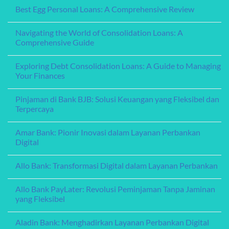
Best
Comprehensive Guide
Education
Your
Egg
Space
Personal
No
with
Loans:
Comments
Financial
Exploring Debt Consolidation Loans: A Guide to Managing
A
on
Ease
Comprehensive
Navigating
Your Finances
Review
the
World
No
of
Comments
Pinjaman di Bank BJB: Solusi Keuangan yang Fleksibel dan
Consolidation
on
Loans:
Exploring
Terpercaya
A
Debt
Comprehensive
Consolidation
No
Guide
Loans:
Comments
Amar Bank: Pionir Inovasi dalam Layanan Perbankan
A
on
Guide
Pinjaman
Digital
to
di
Managing
Bank
No
Your
BJB:
Comments
Allo Bank: Transformasi Digital dalam Layanan Perbankan
Finances
Solusi
on
Keuangan
Amar
No
yang
Bank:
Comments
Fleksibel
Pionir
Allo Bank PayLater: Revolusi Peminjaman Tanpa Jaminan
on
dan
Inovasi
Allo
yang Fleksibel
Terpercaya
dalam
Bank:
Layanan
Transformasi
No
Perbankan
Digital
Comments
Digital
Aladin Bank: Menghadirkan Layanan Perbankan Digital
dalam
on
Layanan
Allo
yang Memikat
Perbankan
Bank
PayLater:
No
Revolusi
Comments
Bank Aceh Online: Memperkuat Layanan Keuangan
Peminjaman
on
Tanpa
Aladin
dengan Inovasi Digital