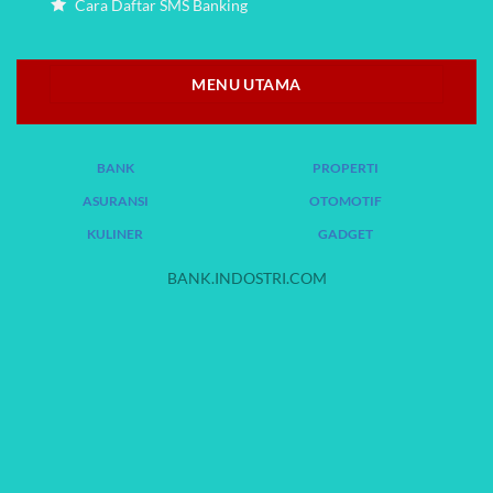
MENU UTAMA
BANK
PROPERTI
ASURANSI
OTOMOTIF
KULINER
GADGET
BANK.INDOSTRI.COM