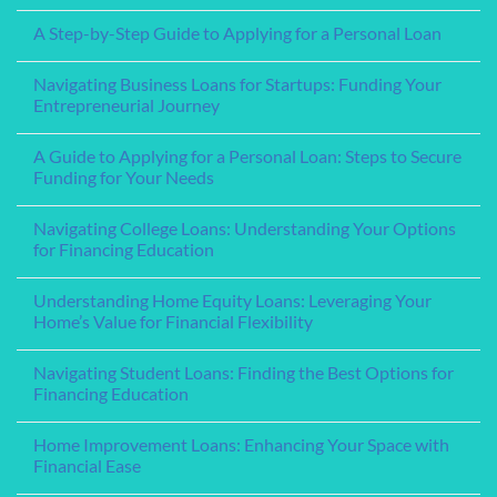
Navigating Business Loans for Startups: Funding Your
on
Loan
and
A
Entrepreneurial Journey
Lenders
Veterans
Step-
for
by-
No
Your
Step
Comments
Mortgage
A Guide to Applying for a Personal Loan: Steps to Secure
Guide
on
Needs
to
Navigating
Funding for Your Needs
Applying
Business
for
Loans
No
a
for
Comments
Navigating College Loans: Understanding Your Options
Personal
Startups:
on
Loan
Funding
A
for Financing Education
Your
Guide
Entrepreneurial
to
No
Journey
Applying
Comments
Understanding Home Equity Loans: Leveraging Your
for
on
a
Navigating
Home’s Value for Financial Flexibility
Personal
College
Loan:
Loans:
No
Steps
Understanding
Comments
Navigating Student Loans: Finding the Best Options for
to
Your
on
Secure
Options
Understanding
Financing Education
Funding
for
Home
for
Financing
Equity
No
Your
Education
Loans:
Comments
Home Improvement Loans: Enhancing Your Space with
Needs
Leveraging
on
Your
Navigating
Financial Ease
Home’s
Student
Value
Loans:
No
for
Finding
Comments
Best Egg Personal Loans: A Comprehensive Review
Financial
the
on
Flexibility
Best
Home
No
Options
Improvement
Comments
for
Loans:
Navigating the World of Consolidation Loans: A
on
Financing
Enhancing