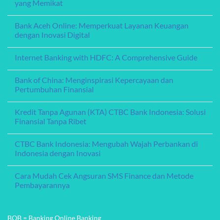
Jaminan
Bank:
yang
Menghadirkan
No
Fleksibel
Layanan
Comments
Internet Banking with HDFC: A Comprehensive Guide
Perbankan
on
Digital
Bank
No
yang
Aceh
Comments
Memikat
Online:
Bank of China: Menginspirasi Kepercayaan dan
on
Memperkuat
Internet
Pertumbuhan Finansial
Layanan
Banking
Keuangan
with
No
dengan
HDFC:
Comments
Inovasi
Kredit Tanpa Agunan (KTA) CTBC Bank Indonesia: Solusi
A
on
Digital
Comprehensive
Bank
Finansial Tanpa Ribet
Guide
of
China:
No
Menginspirasi
Comments
CTBC Bank Indonesia: Mengubah Wajah Perbankan di
Kepercayaan
on
dan
Kredit
Indonesia dengan Inovasi
Pertumbuhan
Tanpa
Finansial
Agunan
No
(KTA)
Comments
Cara Mudah Cek Angsuran SMS Finance dan Metode
CTBC
on
Bank
CTBC
Pembayarannya
Indonesia:
Bank
Solusi
Indonesia:
No
Finansial
Mengubah
Comments
Tanpa
Wajah
on
Ribet
Perbankan
Cara
BOB = Banking Online Banking
di
Mudah
Indonesia
Cek
dengan
Angsuran
CO = Cash Outlet
Inovasi
SMS
Finance
KP = Kantor Pusat
dan