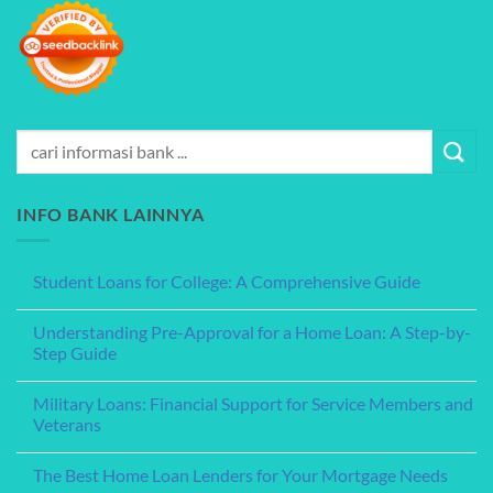
INFO BANK LAINNYA
Student Loans for College: A Comprehensive Guide
No
Comments
Understanding Pre-Approval for a Home Loan: A Step-by-
on
Student
Step Guide
Loans
for
No
College:
Comments
Military Loans: Financial Support for Service Members and
A
on
Comprehensive
Understanding
Veterans
Guide
Pre-
Approval
No
for
Comments
The Best Home Loan Lenders for Your Mortgage Needs
a
on
Home
Military
No
Loan:
Loans:
Comments
A
Financial
A Step-by-Step Guide to Applying for a Personal Loan
on
Step-
Support
The
by-
for
No
Best
Step
Service
Comments
Home
Guide
Members